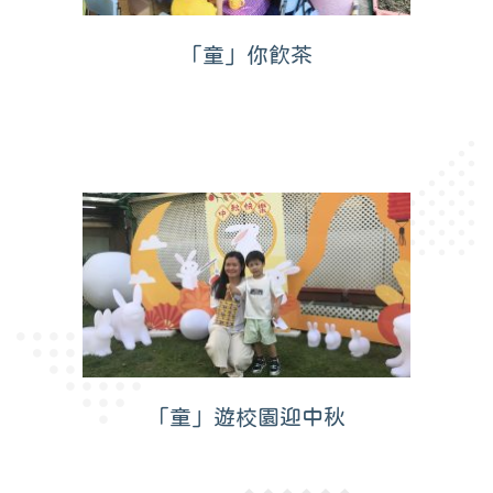
「童」你飲茶
「童」遊校園迎中秋