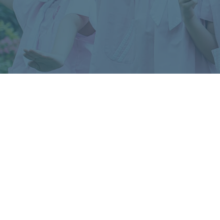
聯絡我們
校址：新界屯門兆麟苑商場地下
電話：2618 1166
傳真：2618 6611
電郵：slc@skhspcslc.edu.hk