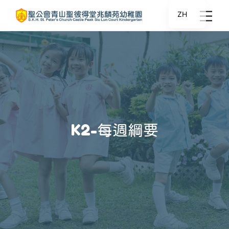
ZH
K2-每週綱要