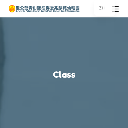
ZH
Class