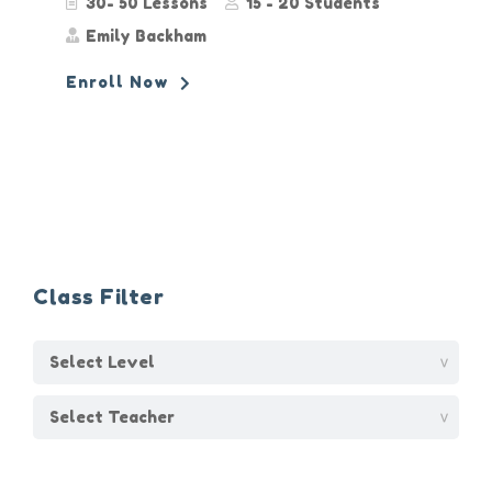
30- 50 Lessons
15 - 20 Students
Emily Backham
Enroll Now
Class Filter