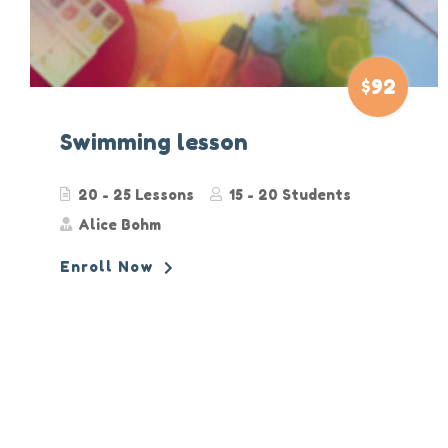
$92
Swimming lesson
20 - 25 Lessons
15 - 20 Students
Alice Bohm
Enroll Now