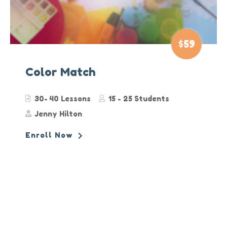
$59
Color Match
30- 40 Lessons
15 - 25 Students
Jenny Hilton
Enroll Now