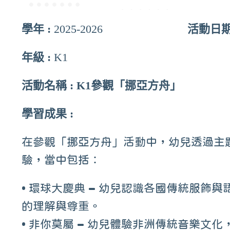
學年 :
2025-2026
活動日期
聯絡我們
年級 :
K1
活動名稱 : K1參觀「挪亞方舟」
校址：新界屯門兆麟苑商場地下
電話：2618 1166
學習成果 :
傳真：2618 6611
電郵：slc@skhspcslc.edu.hk
在參觀「挪亞方舟」活動中，幼兒透過主
驗，當中包括：
• 環球大慶典 – 幼兒認識各國傳統服
的理解與尊重。
• 非你莫屬 – 幼兒體驗非洲傳統音樂