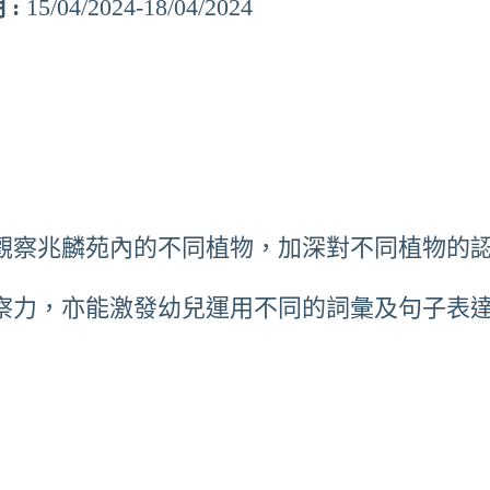
 :
15
/04/2024
-18/04/2024
聯絡我們
觀察兆麟苑內的不同植物，加深對不同植物的
察力，亦能激發幼兒運用不同的詞彙及句子表
© 2023 –
J.B Creative
. All rights reserved.