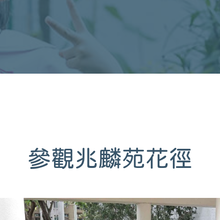
參觀兆麟苑花徑