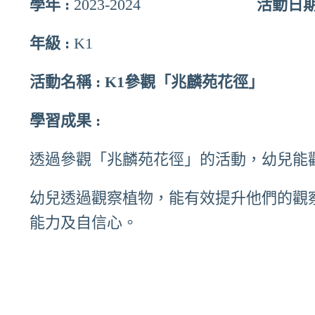
學年 :
2023-2024
活動日期
傳真：2618 6611
電郵：slc@skhspcslc.edu.hk
年級 :
K1
活動名稱 : K1參觀「兆麟苑花徑」
學習成果 :
透過參觀「兆麟苑花徑」的活動，幼兒能
幼兒透過觀察植物，能有效提升他們的觀
能力及自信心。