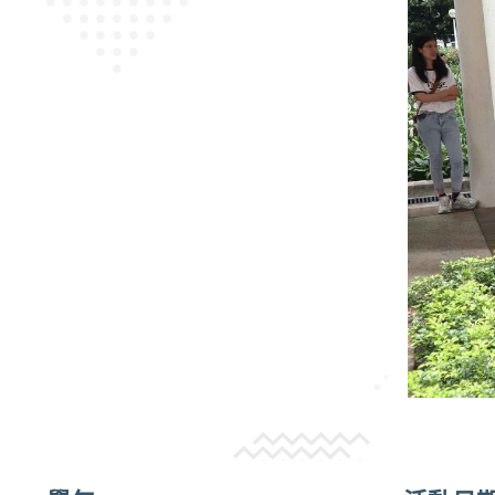
聯絡我們
校址：新界屯門兆麟苑商場地下
電話：2618 1166