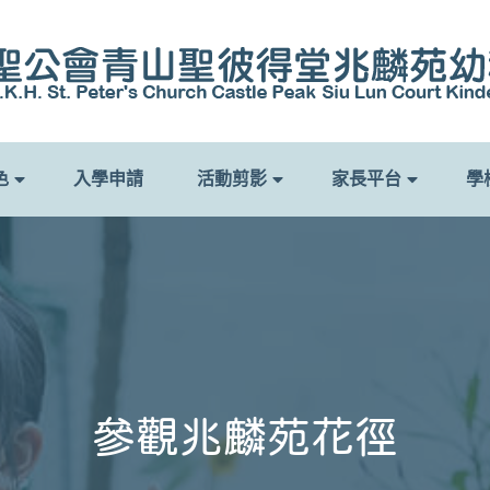
色
入學申請
活動剪影
家長平台
學
參觀兆麟苑花徑