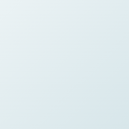
Contact Us
校址：新界屯門兆麟苑商場地下
電話：2618 1166
傳真：2618 6611
電郵：slc@skhspcslc.edu.hk