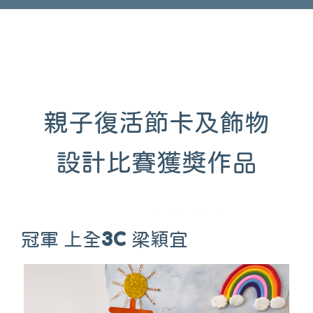
親子復活節卡及飾物
設計比賽獲獎作品
冠軍 上全3C 梁穎宜