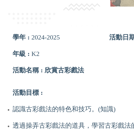
學年 :
2024-2025
活動日期
年級 :
K2
活動名稱 : 欣賞古彩戲法
Contact Us
活動目標 :
校址：新界屯門兆麟苑商場地下
認識古彩戲法的特色和技巧。(知識)
電話：2618 1166
傳真：2618 6611
透過操弄古彩戲法的道具，學習古彩戲法的
電郵：slc@skhspcslc.edu.hk